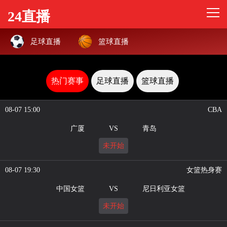
24直播
足球直播
篮球直播
热门赛事
足球直播
篮球直播
08-07 15:00
CBA
广厦
VS
青岛
未开始
08-07 19:30
女篮热身赛
中国女篮
VS
尼日利亚女篮
未开始