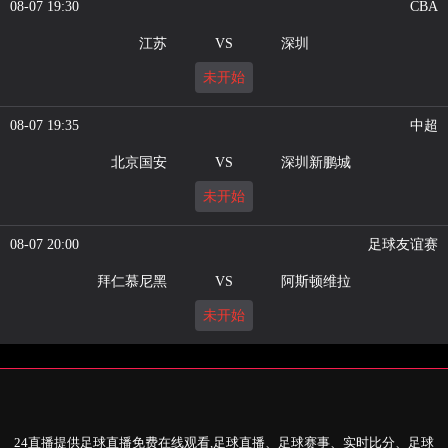
08-07 19:30
CBA
江苏
VS
深圳
未开始
08-07 19:35
中超
北京国安
VS
深圳新鹏城
未开始
08-07 20:00
足球友谊赛
拜仁慕尼黑
VS
阿斯顿维拉
未开始
24直播提供足球直播免费在线观看,足球直播、足球赛事、实时比分、足球